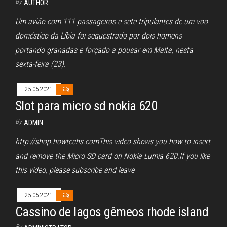
By
AUTHOR
Um avião com 111 passageiros e sete tripulantes de um voo
doméstico da Líbia foi sequestrado por dois homens
portando granadas e forçado a pousar em Malta, nesta
sexta-feira (23).
25.05.2021
Slot para micro sd nokia 620
By
ADMIN
http://shop.howtechs.comThis video shows you how to insert
and remove the Micro SD card on Nokia Lumia 620.If you like
this video, please subscribe and leave
25.05.2021
Cassino de lagos gêmeos rhode island