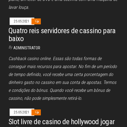
lavar louça.
25.05.2021
Quatro reis servidores de cassino para
baixo
By
ADMINISTRATOR
Cashback casino online. Essas são todas formas de
conseguir mais recursos para apostar. No fim de um período
de tempo definido, você recebe uma certa porcentagem do
dinheiro gasto no cassino em sua conta de apostas. Termos
e condições do bónus. Quando você recebe um bônus de
cassino, não pode simplesmente retirá-lo.
25.05.2021
Slot livre de casino de hollywood jogar