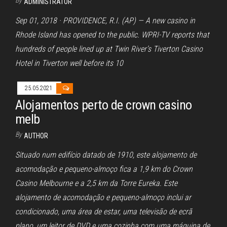
By
ADMINISTRATOR
Sep 01, 2018 · PROVIDENCE, R.I. (AP) — A new casino in
Rhode Island has opened to the public. WPRI-TV reports that
hundreds of people lined up at Twin River’s Tiverton Casino
Hotel in Tiverton well before its 10
25.05.2021
Alojamentos perto de crown casino
melb
By
AUTHOR
Situado num edifício datado de 1910, este alojamento de
acomodação e pequeno-almoço fica a 1,9 km do Crown
Casino Melbourne e a 2,5 km da Torre Eureka. Este
alojamento de acomodação e pequeno-almoço inclui ar
condicionado, uma área de estar, uma televisão de ecrã
plano, um leitor de DVD e uma cozinha com uma máquina de