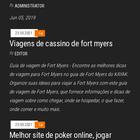
By
ADMINISTRATOR
Jun 05, 2019
25.05.2021
Viagens de cassino de fort myers
By
EDITOR
Guia de viagem de Fort Myers - Encontre as melhores dicas
de viagem para Fort Myers no guia de Fort Myers do KAYAK.
Organize suas ideias para viajar a Fort Myers com este guia
de viagem de Fort Myers, que fornece informações e dicas de
viagem sobre como chegar, onde se hospedar, o que fazer,
onde comer e muito mais.
25.05.2021
Melhor site de poker online, jogar