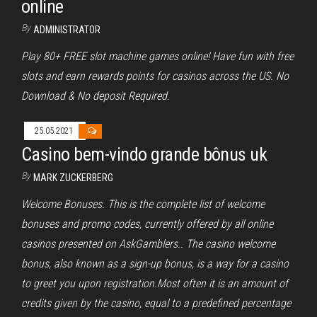
online
By
ADMINISTRATOR
Play 80+ FREE slot machine games online! Have fun with free
slots and earn rewards points for casinos across the US. No
Download & No deposit Required.
25.05.2021
Casino bem-vindo grande bônus uk
By
MARK ZUCKERBERG
Welcome Bonuses. This is the complete list of welcome
bonuses and promo codes, currently offered by all online
casino­s pr­esented on AskGamblers.. The casino welcome
bonus, also known as a sign-up bonus, is a way for a casino
to greet you upon registration.Most often it is an amount of
credits given by the casino, equal to a predefined percentage