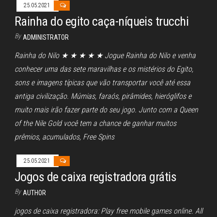
25.05.2021
Rainha do egito caça-níqueis trucchi
By
ADMINISTRATOR
Rainha do Nilo ★ ★ ★ ★ ★ Jogue Rainha do Nilo e venha
conhecer uma das sete maravilhas e os mistérios do Egito,
sons e imagens típicas que vão transportar você até essa
antiga civilização. Múmias, faraós, pirâmides, hieróglifos e
muito mais irão fazer parte do seu jogo. Junto com a Queen
of the Nile Gold você tem a chance de ganhar muitos
prêmios, acumulados, Free Spins
25.05.2021
Jogos de caixa registradora grátis
By
AUTHOR
jogos de caixa registradora: Play free mobile games online. All