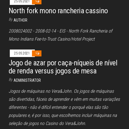
25.05.2021
North fork mono rancheria cassino
By
AUTHOR
2008024002 - 2008-02-14 - EIS - North Fork Rancheria of
Mono Indians Fee-to-Trust Casino/Hotel Project
25.05.2021
Jogo de azar por caça-níqueis de nível
de renda versus jogos de mesa
By
ADMINISTRATOR
Jogos de máquinas no Vera&John. Os jogos de máquinas
são divertidas, fáceis de aprender e vêm em muitas variações
diferentes - não é difícil entender o porquê elas são tão
populares e, é por isso, que escolhemos incluir máquinas na
seleção de jogos no Casino do Vera&John.