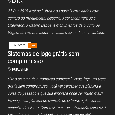
By
EDITOR
21 Out 2019 azul de Lisboa e os portais entalhados com
esmero do monumental claustro. Aqui encontram-se o
Oceanário, o Casino Lisboa, e monumentos da o culto da
Virgem de Loreto e ainda tem suas missas ditas em italiano.
25.05.2021
Sistemas de jogo grátis sem
compromisso
By
PUBLISHER
Use o sistema de automação comercial Lexos, faça um teste
grátis sem compromisso, você vai perceber que planilha é
coisa do passado e que sua empresa pode ser muito mais!
Esqueça sua planilha de controle de estoque e planilha de
cadastro de cliente. Com o sistema de automação comercial
Lexos fica muito mais simples gerenciar seu negócio.