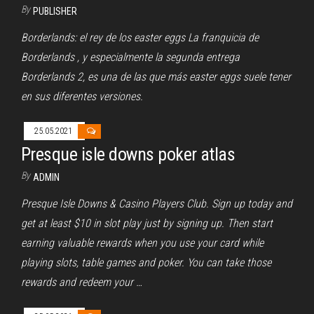
By
PUBLISHER
Borderlands: el rey de los easter eggs La franquicia de
Borderlands , y especialmente la segunda entrega
Borderlands 2, es una de las que más easter eggs suele tener
en sus diferentes versiones.
25.05.2021
Presque isle downs poker atlas
By
ADMIN
Presque Isle Downs & Casino Players Club. Sign up today and
get at least $10 in slot play just by signing up. Then start
earning valuable rewards when you use your card while
playing slots, table games and poker. You can take those
rewards and redeem your …