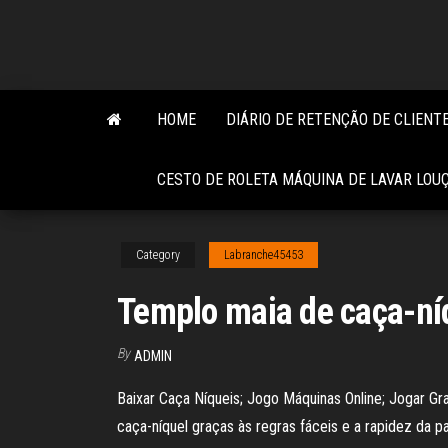
Skip
to
the
content
HOME
DIÁRIO DE RETENÇÃO DE CLIENT
CESTO DE ROLETA MÁQUINA DE LAVAR LOUÇ
Category
Labranche45453
Templo maia de caça-ní
By
ADMIN
Baixar Caça Níqueis; Jogo Máquinas Online; Jogar Gr
caça-níquel graças às regras fáceis e a rapidez da pa