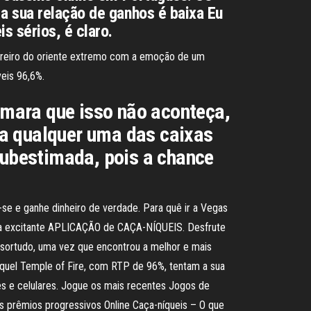
a sua relação de ganhos é baixa Eu
s sérios, é claro.
ntureiro do oriente extremo com a emoção de um
veis 96,6%.
mara que isso não aconteça,
ra qualquer uma das caixas
 subestimada, pois a chance
a-se e ganhe dinheiro de verdade. Para quê ir a Vegas
a excitante APLICAÇÃO de CAÇA-NÍQUEIS. Desfrute
ortudo, uma vez que encontrou a melhor e mais
uel Temple of Fire, com RTP de 96%, tentam a sua
es e celulares. Jogue os mais recentes Jogos de
s prêmios progressivos Online Caça-níqueis – O que