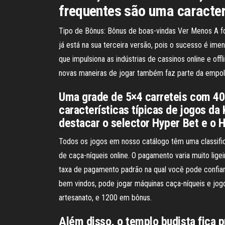
frequentes são uma caracter
Tipo de Bônus: Bônus de boas-vindas Ver Menos A f
já está na sua terceira versão, pois o sucesso é im
que impulsiona as indústrias de cassinos online e o
novas maneiras de jogar também faz parte da empo
Uma grade de 5×4 carreteis com 40 
características típicas de jogos 
destacar o selector Hyper Bet e o 
Todos os jogos em nosso catálogo têm uma classifi
de caça-níqueis online. O pagamento varia muito lig
taxa de pagamento padrão na qual você pode confiar.
bem vindos, pode jogar máquinas caça-níqueis e jog
artesanato, e 1200 em bônus.
Além disso, o templo budista fica 