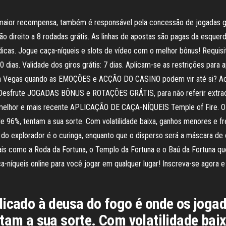
maior recompensa, também é responsável pela concessão de jogadas gra
 dão direito a 8 rodadas grátis. As linhas de apostas são pagas da esquer
 dicas. Jogue caça-níqueis e slots de vídeo com o melhor bônus! Requi
0 dias. Validade dos giros grátis: 7 dias. Aplicam-se as restrições par
ir a Vegas quando as EMOÇÕES e ACÇÃO DO CASINO podem vir até si? A
Desfrute JOGADAS BÔNUS e ROTAÇÕES GRÁTIS, para não referir extra
 melhor e mais recente APLICAÇÃO DE CAÇA-NÍQUEIS Temple of Fire. O
 96%, tentam a sua sorte. Com volatilidade baixa, ganhos menores e fr
 do explorador é o curinga, enquanto que o disperso será a máscara de 
tais como a Roda da Fortuna, o Templo da Fortuna e o Baú da Fortuna q
ça-níqueis online para você jogar em qualquer lugar! Inscreva-se agora 
dicado à deusa do fogo é onde os joga
ntam a sua sorte. Com volatilidade bai