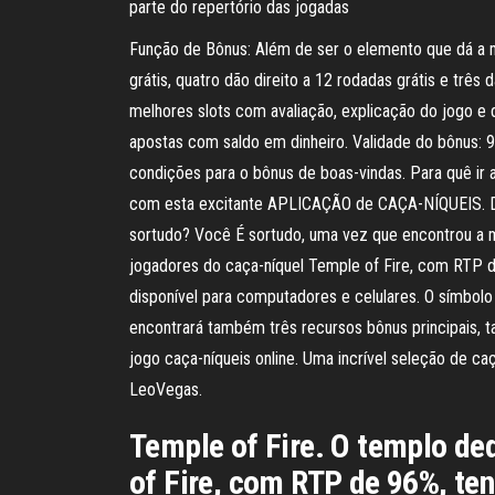
parte do repertório das jogadas
Função de Bônus: Além de ser o elemento que dá a 
grátis, quatro dão direito a 12 rodadas grátis e três
melhores slots com avaliação, explicação do jogo e
apostas com saldo em dinheiro. Validade do bônus: 9
condições para o bônus de boas-vindas. Para quê 
com esta excitante APLICAÇÃO de CAÇA-NÍQUEIS. 
sortudo? Você É sortudo, uma vez que encontrou a
jogadores do caça-níquel Temple of Fire, com RTP de
disponível para computadores e celulares. O símbolo
encontrará também três recursos bônus principais, 
jogo caça-níqueis online. Uma incrível seleção de ca
LeoVegas.
Temple of Fire. O templo de
of Fire, com RTP de 96%, te