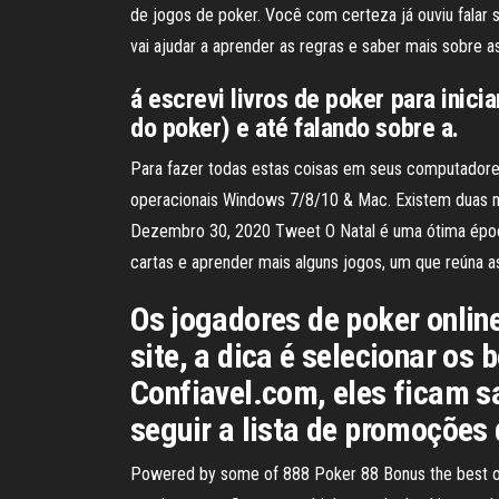
de jogos de poker. Você com certeza já ouviu falar
vai ajudar a aprender as regras e saber mais sobre a
á escrevi livros de poker para inic
do poker) e até falando sobre a.
Para fazer todas estas coisas em seus computadores e laptops, você preci
operacionais Windows 7/8/10 & Mac. Existem duas maneiras de fazer o downl
Dezembro 30, 2020 Tweet O Natal é uma ótima época 
cartas e aprender mais alguns jogos, um que reúna a
Os jogadores de poker onlin
site, a dica é selecionar os
Confiavel.com, eles ficam s
seguir a lista de promoções
Powered by some of 888 Poker 88 Bonus the best on