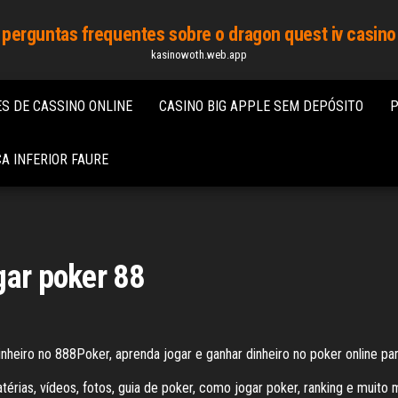
perguntas frequentes sobre o dragon quest iv casino
kasinowoth.web.app
ES DE CASSINO ONLINE
CASINO BIG APPLE SEM DEPÓSITO
P
A INFERIOR FAURE
gar poker 88
inheiro no 888Poker, aprenda jogar e ganhar dinheiro no poker online p
atérias, vídeos, fotos, guia de poker, como jogar poker, ranking e muito 