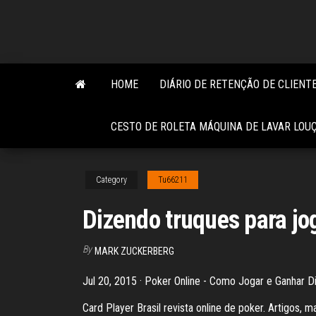
Skip
to
the
content
HOME
DIÁRIO DE RETENÇÃO DE CLIENT
CESTO DE ROLETA MÁQUINA DE LAVAR LOUÇ
Category
Tu66211
Dizendo truques para jo
By
MARK ZUCKERBERG
Jul 20, 2015 · Poker Online - Como Jogar e Ganhar D
Card Player Brasil revista online de poker. Artigos, m