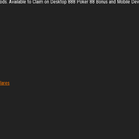
hods. Available to Claim on Desktop 888 Poker 88 Bonus and Mobile Dev
lares