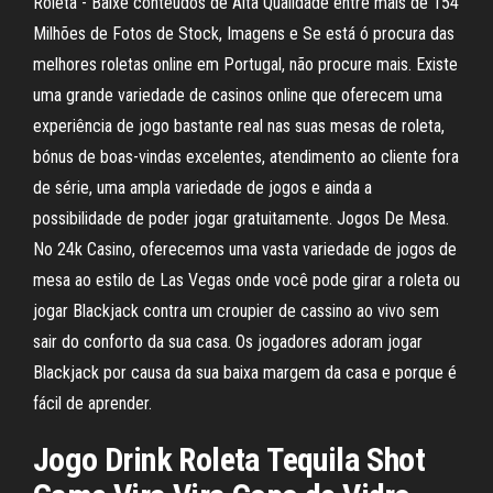
Roleta - Baixe conteúdos de Alta Qualidade entre mais de 154
Milhões de Fotos de Stock, Imagens e Se está ó procura das
melhores roletas online em Portugal, não procure mais. Existe
uma grande variedade de casinos online que oferecem uma
experiência de jogo bastante real nas suas mesas de roleta,
bónus de boas-vindas excelentes, atendimento ao cliente fora
de série, uma ampla variedade de jogos e ainda a
possibilidade de poder jogar gratuitamente. Jogos De Mesa.
No 24k Casino, oferecemos uma vasta variedade de jogos de
mesa ao estilo de Las Vegas onde você pode girar a roleta ou
jogar Blackjack contra um croupier de cassino ao vivo sem
sair do conforto da sua casa. Os jogadores adoram jogar
Blackjack por causa da sua baixa margem da casa e porque é
fácil de aprender.
Jogo Drink Roleta Tequila Shot