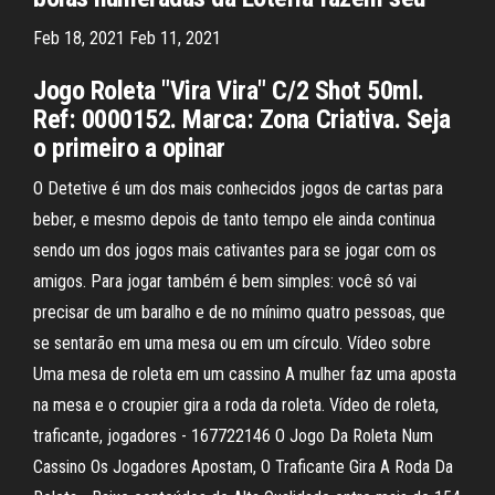
Feb 18, 2021 Feb 11, 2021
Jogo Roleta "Vira Vira" C/2 Shot 50ml.
Ref: 0000152. Marca: Zona Criativa. Seja
o primeiro a opinar
O Detetive é um dos mais conhecidos jogos de cartas para
beber, e mesmo depois de tanto tempo ele ainda continua
sendo um dos jogos mais cativantes para se jogar com os
amigos. Para jogar também é bem simples: você só vai
precisar de um baralho e de no mínimo quatro pessoas, que
se sentarão em uma mesa ou em um círculo. Vídeo sobre
Uma mesa de roleta em um cassino A mulher faz uma aposta
na mesa e o croupier gira a roda da roleta. Vídeo de roleta,
traficante, jogadores - 167722146 O Jogo Da Roleta Num
Cassino Os Jogadores Apostam, O Traficante Gira A Roda Da