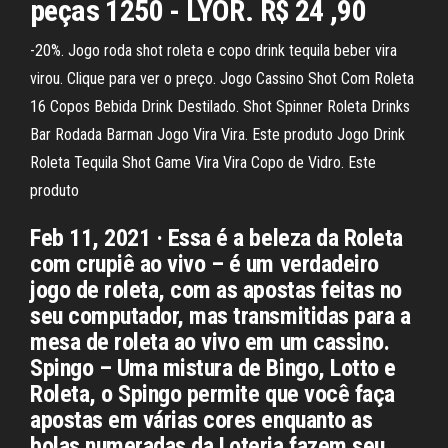
peças 1250 - LYOR. R$ 24 ,90
-20%. Jogo roda shot roleta e copo drink tequila beber vira
virou. Clique para ver o preço. Jogo Cassino Shot Com Roleta
16 Copos Bebida Drink Destilado. Shot Spinner Roleta Drinks
Bar Rodada Barman Jogo Vira Vira. Este produto Jogo Drink
Roleta Tequila Shot Game Vira Vira Copo de Vidro. Este
produto
Feb 11, 2021 · Essa é a beleza da Roleta
com crupiê ao vivo – é um verdadeiro
jogo de roleta, com as apostas feitas no
seu computador, mas transmitidas para a
mesa de roleta ao vivo em um cassino.
Spingo – Uma mistura de Bingo, Lotto e
Roleta, o Spingo permite que você faça
apostas em várias cores enquanto as
bolas numeradas da Loteria fazem seu