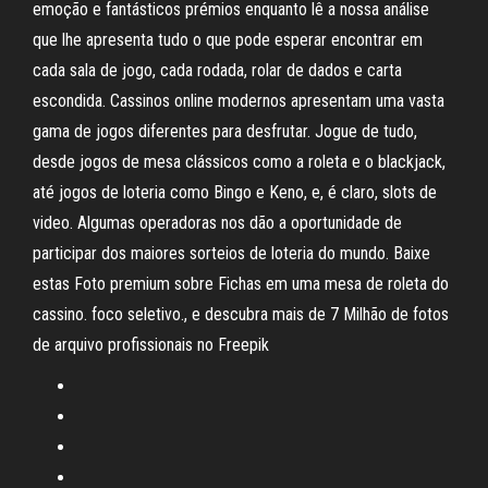
emoção e fantásticos prémios enquanto lê a nossa análise
que lhe apresenta tudo o que pode esperar encontrar em
cada sala de jogo, cada rodada, rolar de dados e carta
escondida. Cassinos online modernos apresentam uma vasta
gama de jogos diferentes para desfrutar. Jogue de tudo,
desde jogos de mesa clássicos como a roleta e o blackjack,
até jogos de loteria como Bingo e Keno, e, é claro, slots de
video. Algumas operadoras nos dão a oportunidade de
participar dos maiores sorteios de loteria do mundo. Baixe
estas Foto premium sobre Fichas em uma mesa de roleta do
cassino. foco seletivo., e descubra mais de 7 Milhão de fotos
de arquivo profissionais no Freepik