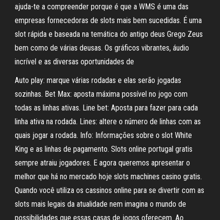
ajuda-te a compreender porque é que a WMS é uma das
empresas fornecedoras de slots mais bem sucedidas. É uma
slot rápida e baseada na temática do antigo deus Grego Zeus
bem como de várias deusas. Os gráficos vibrantes, áudio
incrível e as diversas oportunidades de
Auto play: marque várias rodadas e elas serão jogadas
sozinhas. Bet Max: aposta máxima possível no jogo com
todas as linhas ativas. Line bet: Aposta para fazer para cada
linha ativa na rodada. Lines: altere o número de linhas com as
quais jogar a rodada. Info: Informações sobre o slot White
King e as linhas de pagamento. Slots online portugal gratis
sempre atraiu jogadores. E agora queremos apresentar o
melhor que há no mercado hoje slots machines casino gratis.
Quando você utiliza os cassinos online para se divertir com as
slots mais legais da atualidade nem imagina o mundo de
possibilidades que essas casas de jogos oferecem. Ao