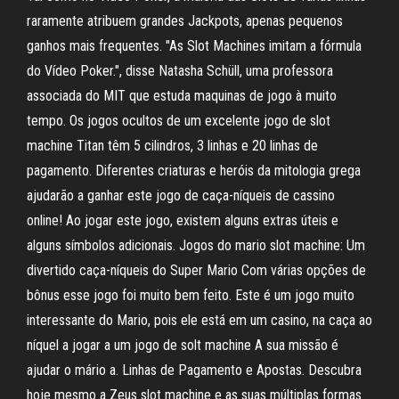
raramente atribuem grandes Jackpots, apenas pequenos
ganhos mais frequentes. "As Slot Machines imitam a fórmula
do Vídeo Poker.", disse Natasha Schüll, uma professora
associada do MIT que estuda maquinas de jogo à muito
tempo. Os jogos ocultos de um excelente jogo de slot
machine Titan têm 5 cilindros, 3 linhas e 20 linhas de
pagamento. Diferentes criaturas e heróis da mitologia grega
ajudarão a ganhar este jogo de caça-níqueis de cassino
online! Ao jogar este jogo, existem alguns extras úteis e
alguns símbolos adicionais. Jogos do mario slot machine: Um
divertido caça-níqueis do Super Mario Com várias opções de
bônus esse jogo foi muito bem feito. Este é um jogo muito
interessante do Mario, pois ele está em um casino, na caça ao
níquel a jogar a um jogo de solt machine A sua missão é
ajudar o mário a. Linhas de Pagamento e Apostas. Descubra
hoje mesmo a Zeus slot machine e as suas múltiplas formas