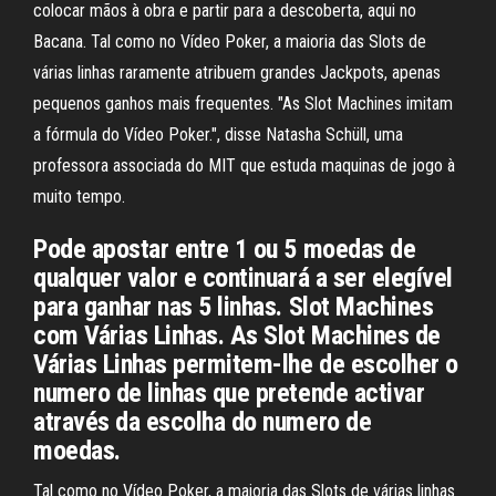
colocar mãos à obra e partir para a descoberta, aqui no
Bacana. Tal como no Vídeo Poker, a maioria das Slots de
várias linhas raramente atribuem grandes Jackpots, apenas
pequenos ganhos mais frequentes. "As Slot Machines imitam
a fórmula do Vídeo Poker.", disse Natasha Schüll, uma
professora associada do MIT que estuda maquinas de jogo à
muito tempo.
Pode apostar entre 1 ou 5 moedas de
qualquer valor e continuará a ser elegível
para ganhar nas 5 linhas. Slot Machines
com Várias Linhas. As Slot Machines de
Várias Linhas permitem-lhe de escolher o
numero de linhas que pretende activar
através da escolha do numero de
moedas.
Tal como no Vídeo Poker, a maioria das Slots de várias linhas