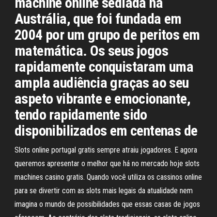
machine online sediada na
Austrália, que foi fundada em
2004 por um grupo de peritos em
matemática. Os seus jogos
rapidamente conquistaram uma
ampla audiência graças ao seu
aspeto vibrante e emocionante,
tendo rapidamente sido
disponibilizados em centenas de
Slots online portugal gratis sempre atraiu jogadores. E agora
queremos apresentar o melhor que há no mercado hoje slots
machines casino gratis. Quando você utiliza os cassinos online
para se divertir com as slots mais legais da atualidade nem
imagina o mundo de possibilidades que essas casas de jogos