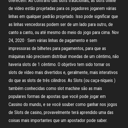
oferecem. Ao contrário das slots tradicionais, as slots online
de vídeo estão projetadas para os jogadores jogarem várias
linhas em qualquer padrão projetado. Isso pode significar que
as linhas vencedoras podem ser de um lado para outro, de
canto a canto, ou até mesmo do meio do jogo para cima. Nov
24, 2020 · Sem várias linhas de pagamento e sem
impressoras de bilhetes para pagamentos, para que as
máquinas não precisem distribuir moedas de um cêntimo, não
haveria slots de 1 cêntimo. O objetivo tem sido tornar os
slots de vídeo mais divertidos e, geralmente, mais interativos
do que as slots de três cilindros. As Slots (ou caça-níqueis )
também conhecidas como slot machine são as mais
populares formas de apostas que você pode jogar em
Cassino do mundo, e se você souber como ganhar nos jogos
de Slots de casino, provavelmente terá aprendido uma das
coisas mais importantes que um apostador pode saber.