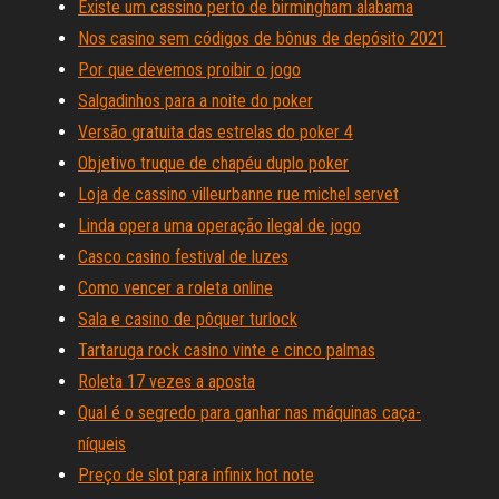
Existe um cassino perto de birmingham alabama
Nos casino sem códigos de bônus de depósito 2021
Por que devemos proibir o jogo
Salgadinhos para a noite do poker
Versão gratuita das estrelas do poker 4
Objetivo truque de chapéu duplo poker
Loja de cassino villeurbanne rue michel servet
Linda opera uma operação ilegal de jogo
Casco casino festival de luzes
Como vencer a roleta online
Sala e casino de pôquer turlock
Tartaruga rock casino vinte e cinco palmas
Roleta 17 vezes a aposta
Qual é o segredo para ganhar nas máquinas caça-
níqueis
Preço de slot para infinix hot note