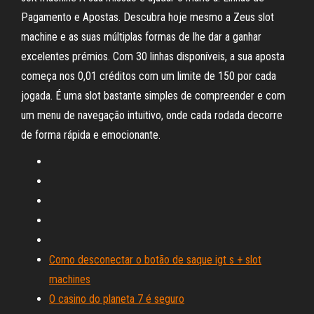
Pagamento e Apostas. Descubra hoje mesmo a Zeus slot
machine e as suas múltiplas formas de lhe dar a ganhar
excelentes prémios. Com 30 linhas disponíveis, a sua aposta
começa nos 0,01 créditos com um limite de 150 por cada
jogada. É uma slot bastante simples de compreender e com
um menu de navegação intuitivo, onde cada rodada decorre
de forma rápida e emocionante.
Como desconectar o botão de saque igt s + slot
machines
O casino do planeta 7 é seguro