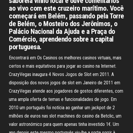
saboreia vinho local e ouve comentários
ao vivo com este cruzeiro marítimo. Você
começará em Belém, passando pela Torre
de Belém, o Mosteiro dos Jerônimos, o
Palácio Nacional da Ajuda e a Praça do
Comércio, aprendendo sobre a capital
portuguesa.
Encontrará em Os Casinos os melhores casinos virtuais, mais
certos e mais equitativos para jogar ao casino na Internet.
CrazyVegas inaugura 4 Novos Jogos de Slot em 2011. A
disposição dos novos jogos de slot em Janeiro de 2011 em
CrazyVegas atende aos jogadores de gostos diferentes, com
uma ampla oferta de temas e funcionalidades de jogo. Em
2010 um português foi notícia ao ganhar um jackpot de 2
milhões de euros nas slot machines do casino da Betclic, um
valor astronómico para quem apenas tinha investido 1€. Um
ano depois este mesmo português viu-lhe a sorte sorrir à