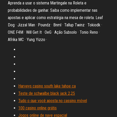
Aprenda a usar o sistema Martingale na Roleta e
probabilidades de ganhar. Saiba como implementar nas
apostas e aplicar como estratégia na mesa de roleta. Leaf
Dog · Jizzal Man · Poundz · Bnml · Tallup Twinz · Tokiodk ·
ONE F4M · Will Get It · OeG · Ação Subsolo · Tonio Reno ·
Afrika MC · Yung Yizzo ·
Harveys casino south lake tahoe ca
Teste de schwalbe black jack 2,25
Tudo o que você aposta no cassino móvel
100 casino online grátis
Jogos online de nave espacial