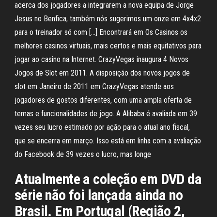
acerca dos jogadores a integrarem a nova equipa de Jorge
Jesus no Benfica, também nós sugerimos um onze em 4x4x2
para o treinador só com […] Encontrará em Os Casinos os
melhores casinos virtuais, mais certos e mais equitativos para
jogar ao casino na Internet. CrazyVegas inaugura 4 Novos
Jogos de Slot em 2011. A disposição dos novos jogos de
slot em Janeiro de 2011 em CrazyVegas atende aos
jogadores de gostos diferentes, com uma ampla oferta de
temas e funcionalidades de jogo. A Alibaba é avaliada em 39
vezes seu lucro estimado por ação para o atual ano fiscal,
que se encerra em março. Isso está em linha com a avaliação
do Facebook de 39 vezes o lucro, mas longe
Atualmente a coleção em DVD da
série não foi lançada ainda no
Brasil. Em Portugal (Região 2,