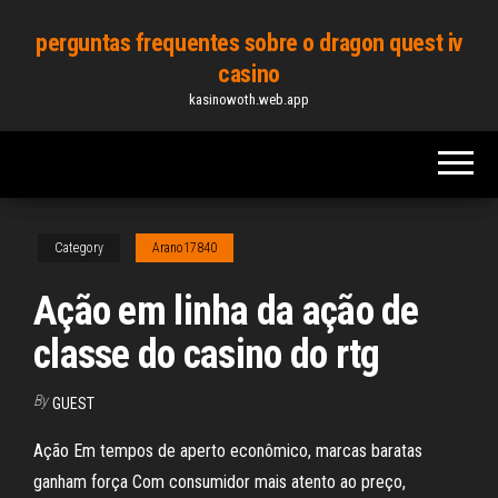
Skip
perguntas frequentes sobre o dragon quest iv
to
casino
the
kasinowoth.web.app
content
Category
Arano17840
Ação em linha da ação de
classe do casino do rtg
By
GUEST
Ação Em tempos de aperto econômico, marcas baratas
ganham força Com consumidor mais atento ao preço,