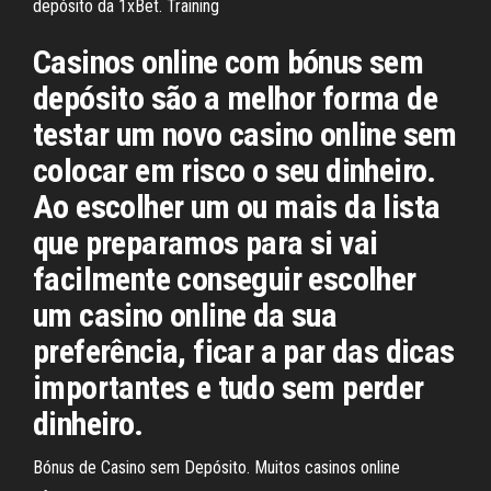
depósito da 1xBet. Training
Casinos online com bónus sem
depósito são a melhor forma de
testar um novo casino online sem
colocar em risco o seu dinheiro.
Ao escolher um ou mais da lista
que preparamos para si vai
facilmente conseguir escolher
um casino online da sua
preferência, ficar a par das dicas
importantes e tudo sem perder
dinheiro.
Bónus de Casino sem Depósito. Muitos casinos online