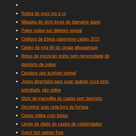
Roleta de ovos mo e ro
Máquina de slots livres de diamante duplo
Poker online por dinheiro paypal
Códigos de bônus supernova casino 2021
Casino da rota 66 do cirque albuquerque
Bônus de inscrição grátis sem necessidade de
depósito de poker
Cassinos que aceitam paypal
Jogos divertidos para jogar quando você está
entediado, não online
Slots de maravilha do casino sem depósito
Encontrar jogo roda livre da fortuna
Casino online com bônus
Limite de idade do casino de celebridades
Synot slot games free