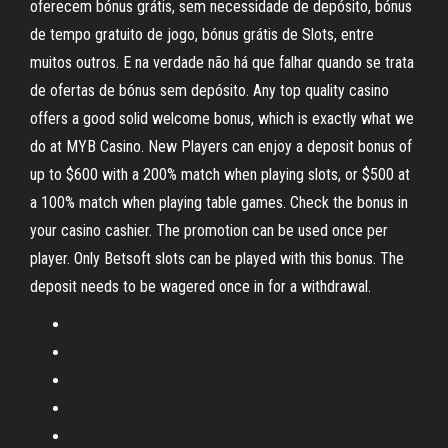
oferecem bónus grátis, sem necessidade de depósito, bónus
de tempo gratuito de jogo, bónus grátis de Slots, entre
muitos outros. E na verdade não há que falhar quando se trata
de ofertas de bónus sem depósito. Any top quality casino
offers a good solid welcome bonus, which is exactly what we
do at MYB Casino. New Players can enjoy a deposit bonus of
up to $600 with a 200% match when playing slots, or $500 at
a 100% match when playing table games. Check the bonus in
your casino cashier. The promotion can be used once per
player. Only Betsoft slots can be played with this bonus. The
deposit needs to be wagered once in for a withdrawal.